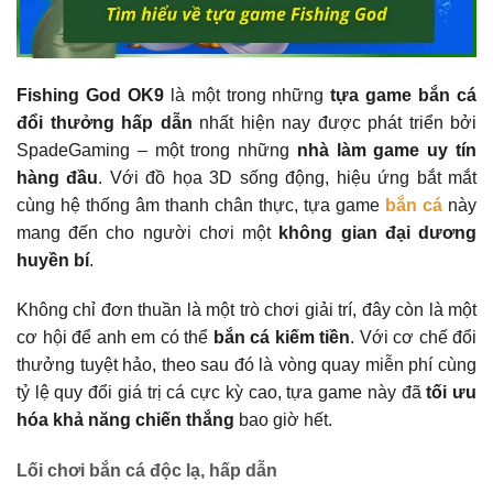
Fishing God OK9
là một trong những
tựa game bắn cá
đổi thưởng hấp dẫn
nhất hiện nay được phát triển bởi
SpadeGaming – một trong những
nhà làm game uy tín
hàng đầu
. Với đồ họa 3D sống động, hiệu ứng bắt mắt
cùng hệ thống âm thanh chân thực, tựa game
bắn cá
này
mang đến cho người chơi một
không gian đại dương
huyền bí
.
Không chỉ đơn thuần là một trò chơi giải trí, đây còn là một
cơ hội để anh em có thể
bắn cá kiếm tiền
. Với cơ chế đổi
thưởng tuyệt hảo, theo sau đó là vòng quay miễn phí cùng
tỷ lệ quy đổi giá trị cá cực kỳ cao, tựa game này đã
tối ưu
hóa khả năng chiến thắng
bao giờ hết.
Lối chơi bắn cá độc lạ, hấp dẫn