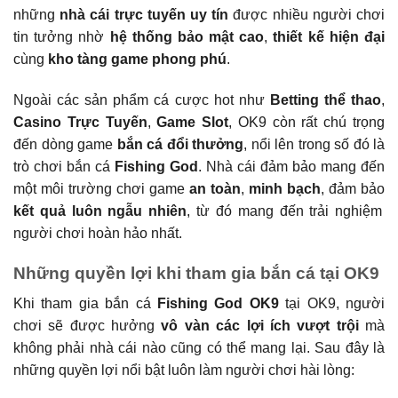
những
nhà cái trực tuyến uy tín
được nhiều người chơi
tin tưởng nhờ
hệ thống
bảo mật
cao
,
thiết kế hiện đại
cùng
kho tàng game phong phú
.
Ngoài các sản phẩm cá cược hot như
Betting thể thao
,
Casino Trực Tuyến
,
Game Slot
, OK9 còn rất chú trọng
đến dòng game
bắn cá đổi thưởng
, nổi lên trong số đó là
trò chơi bắn cá
Fishing God
. Nhà cái đảm bảo mang đến
một môi trường chơi game
an toàn
,
minh bạch
, đảm bảo
kết quả luôn ngẫu nhiên
, từ đó mang đến trải nghiệm
người chơi hoàn hảo nhất.
Những quyền lợi khi tham gia bắn cá tại OK9
Khi tham gia bắn cá
Fishing God OK9
tại OK9, người
chơi sẽ được hưởng
vô vàn các lợi ích vượt trội
mà
không phải nhà cái nào cũng có thể mang lại. Sau đây là
những quyền lợi nổi bật luôn làm người chơi hài lòng: