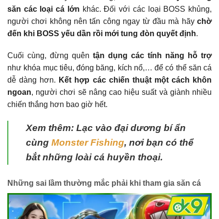
săn các loại cá lớn
khác. Đối với các loại BOSS khủng,
người chơi không nên tấn công ngay từ đầu mà hãy
chờ
đến khi BOSS yếu dần rồi mới tung đòn quyết định
.
Cuối cùng, đừng quên
tận dụng các tính năng hỗ trợ
như khóa mục tiêu, đóng băng, kích nổ,… để có thể săn cá
dễ dàng hơn.
Kết hợp các chiến thuật một cách khôn
ngoan
, người chơi sẽ nâng cao hiệu suất và giành nhiều
chiến thắng hơn bao giờ hết.
Xem thêm: Lạc vào đại dương bí ẩn
cùng
Monster Fishing
, nơi bạn có thể
bắt những loài cá huyền thoại.
Những sai lầm thường mắc phải khi tham gia săn cá