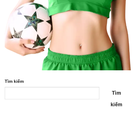
Tìm kiếm
Tìm
kiếm