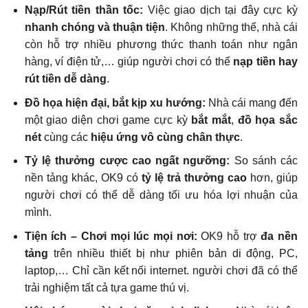
Nạp/Rút tiền thần tốc:
Việc giao dịch tại đây cực kỳ
nhanh chóng và thuận tiện
. Không những thế, nhà cái
còn hỗ trợ nhiều phương thức thanh toán như ngân
hàng, ví điện tử,… giúp người chơi có thể
nạp tiền
hay
rút tiền
dễ dàng
.
Đồ họa hiện đại, bắt kịp xu hướng:
Nhà cái mang đến
một giao diện chơi game cực kỳ
bắt mắt
,
đồ họa sắc
nét
cùng các
hiệu ứng vô cùng chân thực
.
Tỷ lệ thưởng cược cao ngất ngưỡng:
So sánh các
nền tảng khác, OK9 có
tỷ lệ trả thưởng
cao
hơn, giúp
người chơi có thể dễ dàng tối ưu hóa lợi nhuận của
mình.
Tiện ích – Chơi mọi lúc mọi nơi:
OK9 hỗ trợ
đa nền
tảng
trên nhiều thiết bị như phiên bản di động, PC,
laptop,… Chỉ cần kết nối internet. người chơi đã có thể
trải nghiệm tất cả tựa game thú vị.