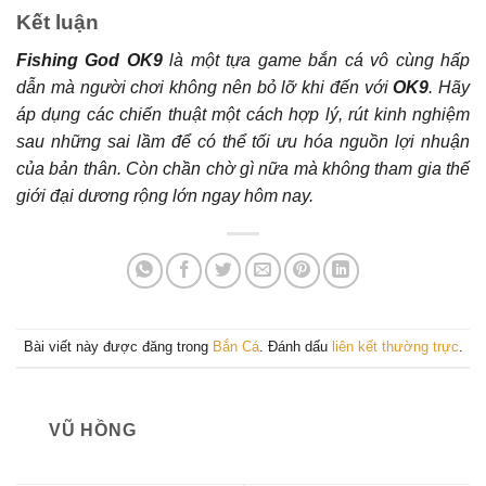
Kết luận
Fishing God OK9
là một tựa game bắn cá vô cùng hấp
dẫn mà người chơi không nên bỏ lỡ khi đến với
OK9
. Hãy
áp dụng các chiến thuật một cách hợp lý, rút kinh nghiệm
sau những sai lầm để có thể tối ưu hóa nguồn lợi nhuận
của bản thân. Còn chần chờ gì nữa mà không tham gia thế
giới đại dương rộng lớn ngay hôm nay.
Bài viết này được đăng trong
Bắn Cá
. Đánh dấu
liên kết thường trực
.
VŨ HỒNG