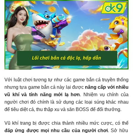
Với luật chơi tương tự như các game bắn cá truyền thống
nhưng tựa game bắn cá này lại được
nâng cấp với nhiều
vũ khí và tính năng mới lạ hơn
. Nhiệm vụ chính của
người chơi đó chính là sử dụng các loại súng khác nhau
để tiêu diệt cá, thu thập xu và săn BOSS để đổi thưởng.
Vũ khí trang bị được chia thành nhiều mức cược, có thể
đáp ứng được mọi nhu cầu của người chơi
. Sở hữu