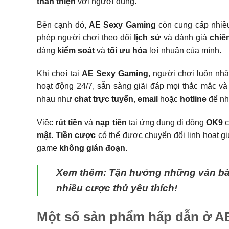
thân thiện
với người dùng.
Bên cạnh đó,
AE Sexy Gaming
còn cung cấp nhiều
phép người chơi theo dõi
lịch sử
và đánh giá
chiế
dàng
kiểm soát
và
tối ưu hóa
lợi nhuận của mình.
Khi chơi tại
AE Sexy Gaming
, người chơi luôn n
hoạt động 24/7, sẵn sàng giãi đáp mọi thắc mắc v
nhau như
chat trực tuyến
,
email
hoặc
hotline
để n
Việc
rút tiền
và
nạp tiền
tại ứng dụng di động
OK9
c
mật
.
Tiền cược
có thể được chuyển đổi linh hoạt gi
game
không gián đoạn
.
Xem thêm: Tận hưởng những ván bài 
nhiều cược thủ yêu thích!
Một số sản phẩm hấp dẫn ở A