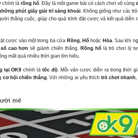
y
chính là
rồng hổ
. Đây là một game bài có cách chơi vô cùng
những phút giây giải trí sảng khoái
. Không giống như các trò
ười thắng cuộc, giúp cho quá trình đặt cược và kết quả diễn 
 đặt cược vào một trong ba cửa
Rồng
,
Hổ
hoặc
Hòa
. Sau khi n
 số cao hơn
sẽ giành chiến thắng.
Rồng hổ
là trò chơi lý 
ng mất quá nhiều thời gian tìm hiểu.
g tại OK9
chính là
tốc độ
. Mỗi ván cược diễn ra trong thời g
ng
cơ hội chiến thắng
. Với những ai yêu thích
trò chơi nhanh
gười mê