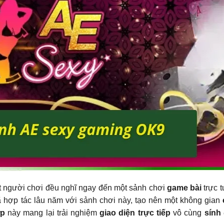
ết người chơi đều nghĩ ngay đến một sảnh chơi
game bài
trực 
 hợp tác lâu năm với sảnh chơi này, tạo nên một không gian
ợp
này mang lại trải nghiệm
giao diện trực tiếp
vô cùng
sính