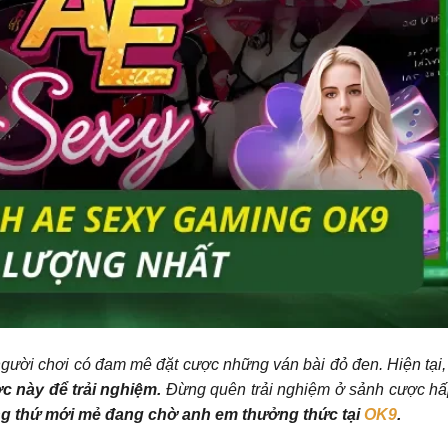
người chơi có đam mê đặt cược những ván bài đỏ đen. Hiện tại
c này để trải nghiệm.
Đừng quên trải nghiệm ở sảnh cược hấ
g thứ mới mẻ đang chờ anh em thưởng thức tại
OK9
.