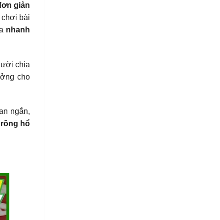
đơn giản
 chơi bài
ra
nhanh
gười chia
tưởng cho
ian ngắn,
,
rồng hổ