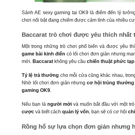
Sảnh AE sexy gaming tại OK9 là điểm đến lý tưởn
chơi nổi bật đang chiếm được cảm tình của nhiều cư
Baccarat trò chơi được yêu thích nhất 
Một trong những trò chơi phổ biến và được yêu thí
game bài kinh điển
có lối chơi đơn giản nhưng man
mới.
Baccarat
không yêu cầu
chiến thuật phức tạp
Tỷ lệ trả thưởng
cho mỗi cửa cũng khác nhau, tro
Nhờ lối chơi đơn giản nhưng
cơ hội trúng thưởng
gaming OK9
.
Nếu bạn là
người mới
và muốn bắt đầu với một trò
cược
và biết cách
quản lý vốn
, bạn sẽ có cơ hội
ch
Rồng hổ sự lựa chọn đơn giản nhưng 