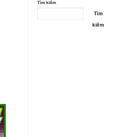
Tìm kiếm
Tìm
kiếm